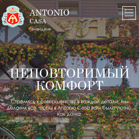
ANTONIO
CASA
Геленджик
НЕПОВТОРИМЫЙ
КОМФОРТ
Стремясь к совершенству в каждой детали, мы
делаем всё,
чтобы в Antonio Casa вам было уютно,
как дома.