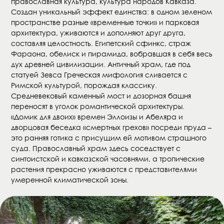
православная культура, культура народов Кавказа.
Создан уникальный эффект единства: в одном зеленом
пространстве разные «временные точки» и парковая
архитектура, уживаются и дополняют друг друга,
составляя целостность. Египетский сфинкс, страж
Фараона, обелиск и пирамида, вобравшая в себя весь
дух древней цивилизации. Античный храм, где под
статуей Зевса Греческая мифология сливается с
Римской культурой, порождая классику.
Средневековый каменный мост и дозорная башня
переносят в уголок романтической архитектуры.
«Домик для двоих» времен Эллоизы и Абеляра и
дворцовая беседка «смертных грехов» посреди пруда –
это ранняя готика с присущим ей мотивом страшного
суда. Православный храм здесь соседствует с
синтоистской и кавказской часовнями, а тропические
растения прекрасно уживаются с представителями
умеренной климатической зоны.