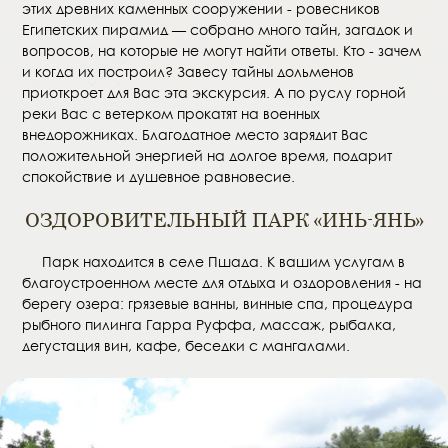
этих древних каменных сооружении - ровесников
Египетских пирамид — собрано много тайн, загадок и
вопросов, на которые не могут найти ответы. Кто - зачем
и когда их построил? Завесу тайны дольменов
приоткроет для Вас эта экскурсия. А по руслу горной
реки Вас с ветерком прокатят на военных
внедорожниках. Благодатное место зарядит Вас
положительной энергией на долгое время, подарит
спокойствие и душевное равновесие.
ОЗДОРОВИТЕЛЬНЫЙ ПАРК «ИНЬ-ЯНЬ»
Парк находится в селе Пшада. К вашим услугам в
благоустроенном месте для отдыха и оздоровления - на
берегу озера: грязевые ванны, винные спа, процедура
рыбного пилинга Гарра Руффа, массаж, рыбалка,
дегустация вин, кафе, беседки с мангалами.