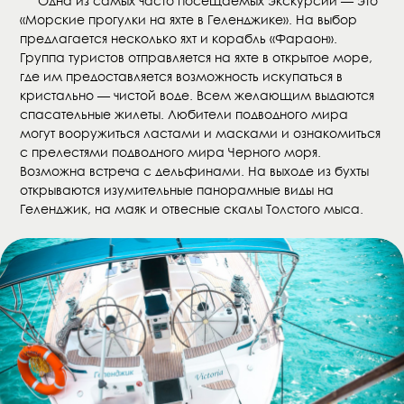
Одна из самых часто посещаемых экскурсий — это
«Морские прогулки на яхте в Геленджике». На выбор
предлагается несколько яхт и корабль «Фараон».
Группа туристов отправляется на яхте в открытое море,
где им предоставляется возможность искупаться в
кристально — чистой воде. Всем желающим выдаются
спасательные жилеты. Любители подводного мира
могут вооружиться ластами и масками и ознакомиться
с прелестями подводного мира Черного моря.
Возможна встреча с дельфинами. На выходе из бухты
открываются изумительные панорамные виды на
Геленджик, на маяк и отвесные скалы Толстого мыса.