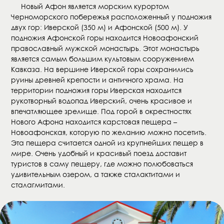
Новый Афон является морским курортом
Черноморского побережья расположенный у подножия
двух гор: Иверской (350 м) и Афонской (500 м). У
подножия Афонской горы находится Новоафонский
православный мужской монастырь. Этот монастырь
является самым большим культовым сооружением
Кавказа. На вершине Иверской горы сохранились
руины древней крепости и античного храма. На
территории подножия горы Иверская находится
рукотворный водопад Иверский, очень красивое и
впечатляющее зрелище. Под горой в окрестностях
Нового Афона находится карстовая пещера –
Новоафонская, которую по желанию можно посетить.
Эта пещера считается одной из крупнейших пещер в
мире. Очень удобный и красивый поезд доставит
туристов в саму пещеру, где можно полюбоваться
удивительным озером, а также сталактитами и
сталагмитами.