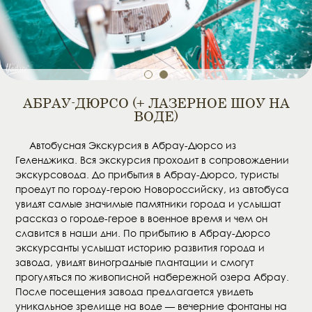
1
2
АБРАУ-ДЮРСО (+ ЛАЗЕРНОЕ ШОУ НА
ВОДЕ)
Автобусная Экскурсия в Абрау-Дюрсо из
Геленджика. Вся экскурсия проходит в сопровождении
экскурсовода. До прибытия в Абрау-Дюрсо, туристы
проедут по городу-герою Новороссийску, из автобуса
увидят самые значимые памятники города и услышат
рассказ о городе-герое в военное время и чем он
славится в наши дни. По прибытию в Абрау-Дюрсо
экскурсанты услышат историю развития города и
завода, увидят виноградные плантации и смогут
прогуляться по живописной набережной озера Абрау.
После посещения завода предлагается увидеть
уникальное зрелище на воде — вечерние фонтаны на